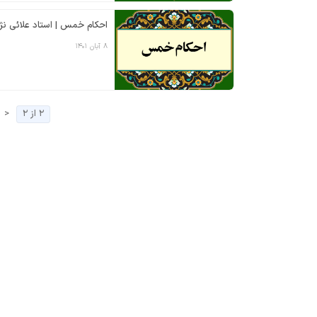
احکام خمس | استاد علائی نژا
۸ آبان ۱۴۰۱
۲ از ۲
<