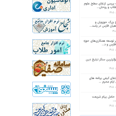
ررسی ارتقای سطح علوم
لاب و روحان...
 بزرگ حوزویان و
یان فارس در پاسد...
بر توسعه همکاری‌های حوزه
ارس و د...
ؤثرترین سنگر تبلیغ دین
تقای کیفی برنامه های
ایام محرم ...
 حامل پیام شریعت
..