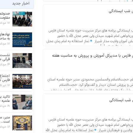
له
توسل به حضرت […]
اخبار جدید
 شب ایستادگی
صدوشصت
مقاومت 
۱۷ مرداد ۱۴۰۵
یستادگی برنامه های مرکز مدیریت حوزه علمیه استان فارس
نهادها
ن‌خواهی امام شهید میدان ولی عصر عجل الله با حضور
به ساح
نش آموزان ولایت مدار شیراز
نماز استغاثه به امام زمان عجل
۱۷ مرداد ۱۴۰۵
ن عجل الله تعالی […]
نشست ب
ن فارس با مدیرکل آموزش و پرورش به مناسبت هفته
قرآنی ط
۱۴ مرداد ۱۴۰۵
اجتماع 
، حجت‌الاسلام والمسلمین محمودی، مدیر حوزه علمیه استان
فارس در
زش و پرورش استان، دیدار و گفت‌وگو کرد. حجت‌الاسلام
۱۷ تیر ۱۴۰۵
با تبریک هفته معلم اظهار داشت: «هرجایی که ما رسیده‌ایم،
 هستیم» و از نقش بی‌بدیل فرهنگیان در رشد علمی […]
تاکید ب
 شب ایستادگی
علمیه ف
۱۹ خرداد ۱۴۰۵
منبر، م
یستادگی برنامه های مرکز مدیریت حوزه علمیه استان فارس
است...
ن‌خواهی امام شهید میدان ولی عصر عجل الله با حضور
۱۶ خرداد ۱۴۰۵
 والدین و فرهنگیان شیراز
نماز استغاثه به امام زمان عجل الله