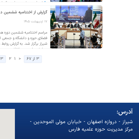
توسل به حضرت صاحب الزمان ع
گزارش از اختتامیه ششمین دو
۱۷ اردیبهشت ۱۴۰۵
مراسم اختتامیه ششمین دوره همای
فضلای حوزه و دانشگاه و جمعی 
شیراز برگزار شد. به گزارش رواب
همایش ملی «حوزه انقلابی و حوزه 
۳ از ۶۷
<
۱
۲
۳
آدرس:
شیراز - دروازه اصفهان - خیابان مولی الموحدین -
مرکز مدیریت حوزه علمیه فارس