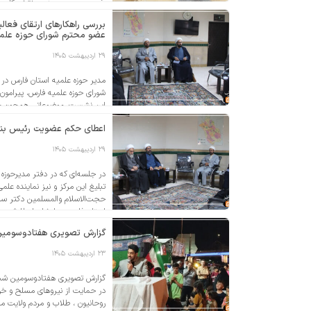
رفیع مرجعیت دینی و نقش کلیدی ح
بررسی راهکارهای ارتقای فعال
عضو محترم شورای حوزه علم
۲۹ اردیبهشت ۱۴۰۵
مدیر حوزه علمیه استان فارس در 
شورای حوزه علمیه فارس، پیرامون
این نشست، موضوعاتی همچون حمایت
همچنین پشتیبانی از دوره‌های کوت
اعطای حکم عضویت رئیس بنیاد
۲۹ اردیبهشت ۱۴۰۵
در جلسه‌ای که در دفتر مدیرحوزه
تبلیغ این مرکز و نیز نماینده عل
حجت‌الاسلام والمسلمین دکتر سبحا
استان فارس به ایشان اعطا شد. 
گزارش تصویری هفتاد‌وسومین‌
۲۳ اردیبهشت ۱۴۰۵
گزارش تصویری هفتاد‌وسومین‌ شب‌
در حمایت از نیروهای مسلح و خو
روحانیون ، طلاب و مردم ولایت م