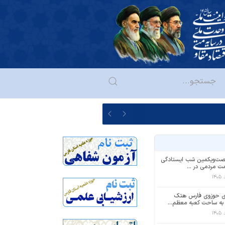
‌‌ویکمین شب ایستادگی
ت مردمی در ...
ی حوزوی فارس هتک
ه ساحت کعبه معظم...