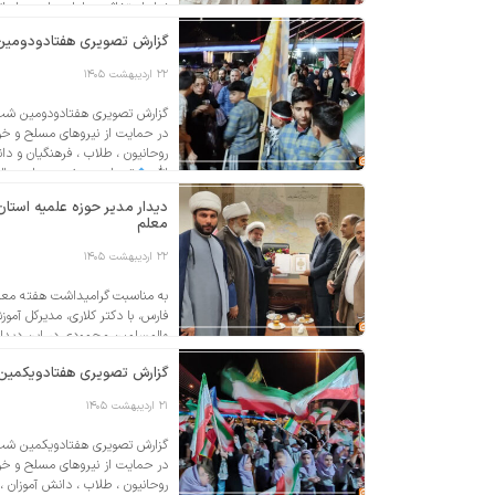
نماز استغاثه به امام زمان عجل ال
گزارش تصویری هفتادودومین
۲۲ اردیبهشت ۱۴۰۵
گزارش تصویری هفتادودومین شب ا
در حمایت از نیروهای مسلح و خو
روحانیون ، طلاب ، فرهنگیان و دا
الله
توسل به حضرت صاحب الزما
دیدار مدیر حوزه علمیه استا
معلم
۲۲ اردیبهشت ۱۴۰۵
به مناسبت گرامیداشت هفته معلم
فارس، با دکتر کلاری، مدیرکل آمو
والمسلمین محمودی در این دیدار 
مرهون زحمات و تلاش‌های معلمان
گزارش تصویری هفتادویکمین
۲۱ اردیبهشت ۱۴۰۵
گزارش تصویری هفتادویکمین شب ا
در حمایت از نیروهای مسلح و خو
روحانیون ، طلاب ، دانش آموزان ،