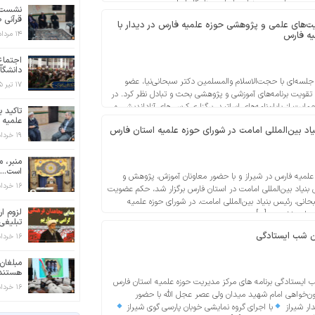
وزه علمیه به عنوان ملجاء و پناهگاه […]
نشست ب
قرآنی ط
یت‌های علمی و پژوهشی حوزه علمیه فارس در دیدار با
یه فارس
۱۴ مرداد ۱۴۰۵
اجتماع
دانشگاه
جلسه‌ای با حجت‌الاسلام والمسلمین دکتر سبحانی‌نیا، عضو
۱۷ تیر ۱۴۰۵
 تقویت برنامه‌های آموزشی و پژوهشی بحث و تبادل نظر کرد. در
 از پایان‌نامه‌های اساتید، برگزاری کرسی‌های آزاداندیشی و
تاکید 
اه و بلندمدتِ امامت، شبهه‌شناسی و مباحث کلامی به عنوان […]
علمیه ف
 بین‌المللی امامت در شورای حوزه علمیه استان فارس
۱۹ خرداد ۱۴۰۵
منبر، م
است...
 علمیه فارس در شیراز و با حضور معاونان آموزش، پژوهش و
۱۶ خرداد ۱۴۰۵
می بنیاد بین‌المللی امامت در استان فارس برگزار شد، حکم عضویت
نی، رئیس بنیاد بین‌المللی امامت، در شورای حوزه علمیه
لزوم ار
در این نشست […]
تبلیغی 
 شب‌ ایستادگی
۱۶ خرداد ۱۴۰۵
مبلغان
هستند.
 ایستادگی برنامه های مرکز مدیریت حوزه علمیه استان فارس
۱۶ خرداد ۱۴۰۵
ن‌خواهی امام شهید میدان ولی عصر عجل الله با حضور
دار شیراز
با اجرای گروه‌ نمایشی خوبان پارسی گوی شیراز