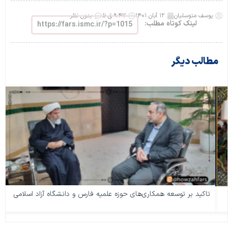
یوسف متوسلیان
۱۲ آبان ۱۴۰۱
۹:۴۷ ق.ظ
بدون نظر
لینک کوتاه مطلب:
https://fars.ismc.ir/?p=1015
مطالب دیگر
تاکید بر توسعه همکاری‌های حوزه علمیه فارس و دانشگاه آزاد اسلامی
من