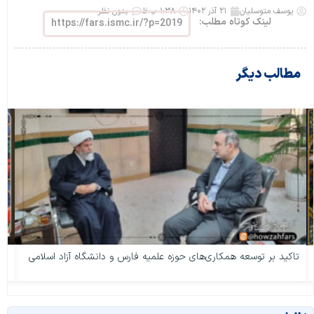
یوسف متوسلیان
۲۱ آذر ۱۴۰۲
۱:۳۸ ب.ظ
بدون نظر
لینک کوتاه مطلب:
https://fars.ismc.ir/?p=2019
مطالب دیگر
تاکید بر توسعه همکاری‌های حوزه علمیه فارس و دانشگاه آزاد اسلامی
من