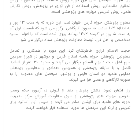
وی افزود: سرفصل های این دوره روش مطالعه برای تحقیق ، روش
تحقیق مقدماتی، روش استفاده از فن آوری در پژوهش، روش نگارش
علمی، روش تدریس مهارت های پژوهشی است.
معاون پژوهش حوزه فارس اظهارداشت: این دوره که به مدت ۱۳ روز و
به اندازه ۱۰۴ ساعت به صورت کارگاهی برگزار می شود که قسمت اول آن
به مدت ۵ روز در آذرماه ۱۴۰۲ برنامه ریزی شده است که با اعزام اساتید
متخصص و اهل فن، توسط معاونت پژوهش ستاد برگزار می شو.
حجت الاسلام کراری خاطرنشان کرد: این دوره با همکاری و تعامل
معاونین پژوهش حوزه علمیه استان فارس و بوشهر در شیراز سومین
حرم اهل بیت علیهم السلام برگزار می گردد و حدود ۳۰ نفر از اساتید
فاضل و با سابقه پژوهشی و همچنین تعدادی از معاونین پژوهش
مدارس علمیه دو استان فارس و بوشهر، سرفصل های مصوب را به
صورت کارگاهی و عملی فرا می گیرند.
وی اذعان نمود: دانش پژوهان بعد از قبولی در آزمون حکم رسمی
مدرسی مهارت های پژوهشی از سوی معاونت آموزش مرکز مدیریت
حوزه های علمیه برای ایشان صادر می گردد و سپس این اساتید برای
تدریس و ارائه این سرفصل ها مورد استفاده قرار خواهند گرفت.