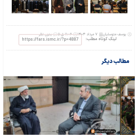
یوسف متوسلیان
۷ مرداد ۱۴۰۴
۱۱:۰۶ ق.ظ
بدون نظر
لینک کوتاه مطلب:
https://fars.ismc.ir/?p=4887
مطالب دیگر